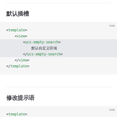
默认插槽
vue
<
template
>
	<
view
>
		<
ucs-empty-search
>
			默认自定义区域
		</
ucs-empty-search
>
	</
view
>
</
template
>
修改提示语
vue
<
template
>