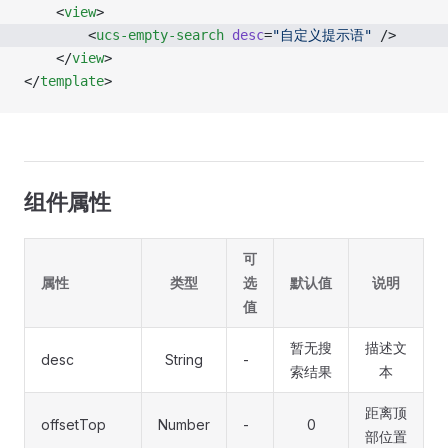
	<
view
>
		<
ucs-empty-search
 desc
=
"自定义提示语"
 />
	</
view
>
</
template
>
组件属性
可
属性
类型
选
默认值
说明
值
暂无搜
描述文
desc
String
-
索结果
本
距离顶
offsetTop
Number
-
0
部位置