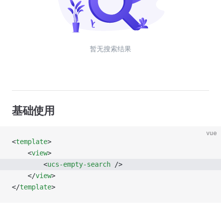
暂无搜索结果
基础使用
vue
<
template
>
	<
view
>
		<
ucs-empty-search
 />
	</
view
>
</
template
>