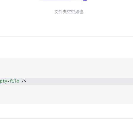
文件夹空空如也
pty-file
 />