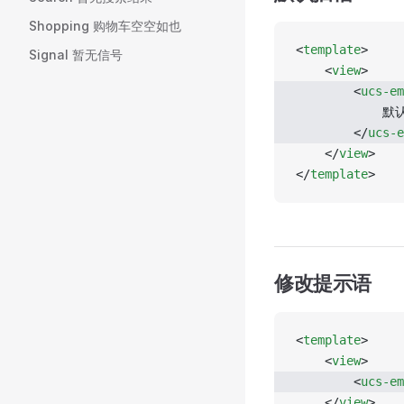
Shopping 购物车空空如也
<
template
>
Signal 暂无信号
	<
view
>
		<
ucs-em
		
		</
ucs-e
	</
view
>
</
template
>
修改提示语
<
template
>
	<
view
>
		<
ucs-em
	</
view
>