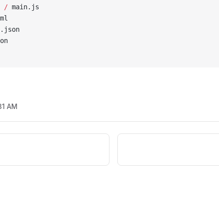
s 
/
 main.js
tml
t.json
son
31 AM