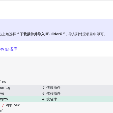
场右上角选择
“ 下载插件并导入HBuilderX ”
，导入到对应项目中即可。
pty 缺省库
ules
config				# 依赖插件				
svg					# 依赖插件				
empty					# 缺省库					
e 
/
 App.vue
tml