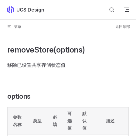
Skip to content
UCS Design
菜单
返回顶部
removeStore(options)
移除已设置共享存储状态值
options
可
默
参数
必
类型
选
认
描述
名称
填
值
值