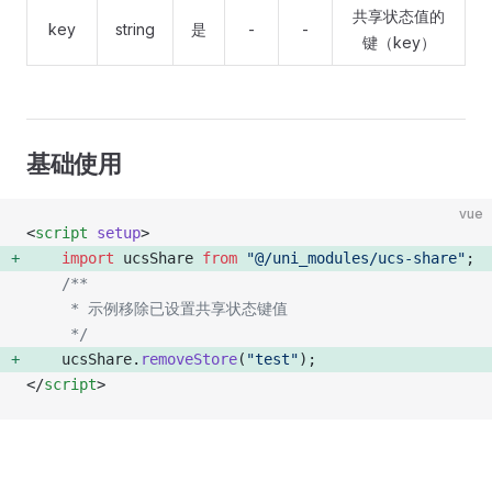
共享状态值的
key
string
是
-
-
键（key）
基础使用
vue
<
script
 setup
>
	import
 ucsShare 
from
 "@/uni_modules/ucs-share"
; 
	/**
	 * 示例移除已设置共享状态键值
	 */
	ucsShare.
removeStore
(
"test"
); 
</
script
>