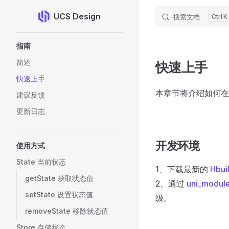
UCS Design
搜索文档
K
Skip to content
Sidebar Navigation
指南
简述
快速上手
快速上手
本章节将介绍如何在
建议反馈
更新日志
开发环境
使用方式
State 当前状态
1、下载最新的
Hbui
getState 获取状态值
2、通过
uni_modul
setState 设置状态值
级。
removeState 移除状态值
Store 存储状态