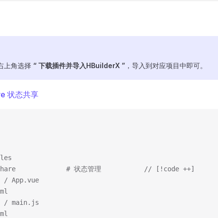
场右上角选择
“ 下载插件并导入HBuilderX ”
，导入到对应项目中即可。
are 状态共享
ules
	│  └─ ucs-share				# 状态管理			// [!code ++]
e / App.vue
tml
s / main.js
tml